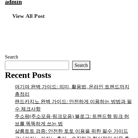
admin
View All Post
Search
Search
Recent Posts
여기여 완벽 가이드: 의미, 활용법, 온라인 트렌드까지
총정리
랜드카지노 완벽 가이드: 안전하게 이용하는 방법과 필
수 체크사항
주소팡(주소모음·링크모음) 블로그: 트렌드형 링크 허
브를 똑똑하게 쓰는 법
샬롬토토 검증: 안전한 토토 이용을 위한 필수 가이드