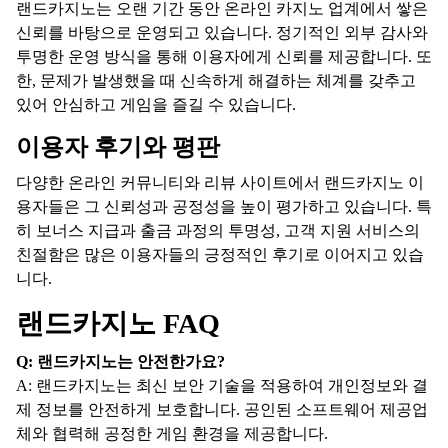
랜드카지노는 오랜 기간 동안 온라인 카지노 업계에서 쌓은
신뢰를 바탕으로 운영되고 있습니다. 정기적인 외부 감사와
투명한 운영 방식을 통해 이용자에게 신뢰를 제공합니다. 또
한, 문제가 발생했을 때 신속하게 해결하는 체계를 갖추고
있어 안심하고 게임을 즐길 수 있습니다.
이용자 후기와 평판
다양한 온라인 커뮤니티와 리뷰 사이트에서 랜드카지노 이
용자들은 그 신뢰성과 공정성을 높이 평가하고 있습니다. 특
히 보너스 지급과 출금 과정의 투명성, 고객 지원 서비스의
친절함은 많은 이용자들의 긍정적인 후기로 이어지고 있습
니다.
랜드카지노 FAQ
Q: 랜드카지노는 안전한가요?
A: 랜드카지노는 최신 보안 기술을 적용하여 개인정보와 결
제 정보를 안전하게 보호합니다. 공인된 소프트웨어 제공업
체와 협력해 공정한 게임 환경을 제공합니다.