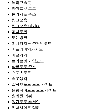
돌리고슬롯
라이프벳 토토
룸카지노 주소
링크모음
링크모음 여기여
마나토끼
모든링크
미니카지노 추천인코드
미프리미엄카지노
바로가기
브라보벳 가입코드
샬롬토토 주소
스포츠토토
슬롯생각
알파벳토토 토토 사이트
올림피아토토 토토 사이트
원벳원 먹튀
원탑토토 추천인
위너사이트 먹튀