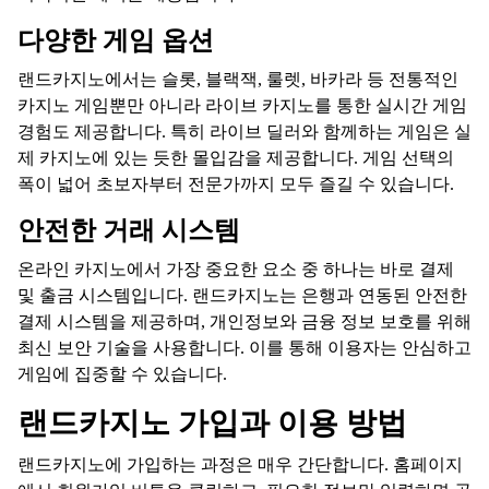
다양한 게임 옵션
랜드카지노에서는 슬롯, 블랙잭, 룰렛, 바카라 등 전통적인
카지노 게임뿐만 아니라 라이브 카지노를 통한 실시간 게임
경험도 제공합니다. 특히 라이브 딜러와 함께하는 게임은 실
제 카지노에 있는 듯한 몰입감을 제공합니다. 게임 선택의
폭이 넓어 초보자부터 전문가까지 모두 즐길 수 있습니다.
안전한 거래 시스템
온라인 카지노에서 가장 중요한 요소 중 하나는 바로 결제
및 출금 시스템입니다. 랜드카지노는 은행과 연동된 안전한
결제 시스템을 제공하며, 개인정보와 금융 정보 보호를 위해
최신 보안 기술을 사용합니다. 이를 통해 이용자는 안심하고
게임에 집중할 수 있습니다.
랜드카지노 가입과 이용 방법
랜드카지노에 가입하는 과정은 매우 간단합니다. 홈페이지