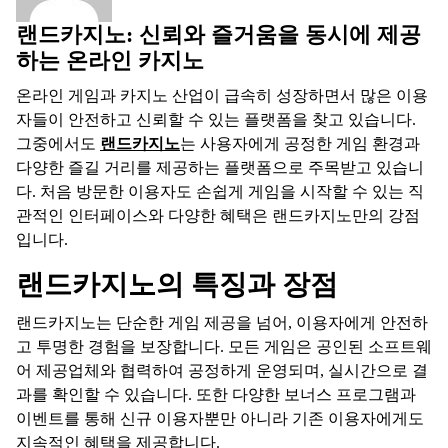
랜드카지노: 신뢰와 즐거움을 동시에 제공
하는 온라인 카지노
온라인 게임과 카지노 산업이 급속히 성장하면서 많은 이용
자들이 안전하고 신뢰할 수 있는 플랫폼을 찾고 있습니다.
그중에서도
랜드카지노
는 사용자에게 공정한 게임 환경과
다양한 즐길 거리를 제공하는 플랫폼으로 주목받고 있습니
다. 처음 방문한 이용자도 손쉽게 게임을 시작할 수 있는 직
관적인 인터페이스와 다양한 혜택은 랜드카지노만의 강점
입니다.
랜드카지노의 특징과 장점
랜드카지노는 단순한 게임 제공을 넘어, 이용자에게 안전하
고 투명한 경험을 보장합니다. 모든 게임은 공인된 소프트웨
어 제공업체와 협력하여 공정하게 운영되며, 실시간으로 결
과를 확인할 수 있습니다. 또한 다양한 보너스 프로그램과
이벤트를 통해 신규 이용자뿐만 아니라 기존 이용자에게도
지속적인 혜택을 제공합니다.