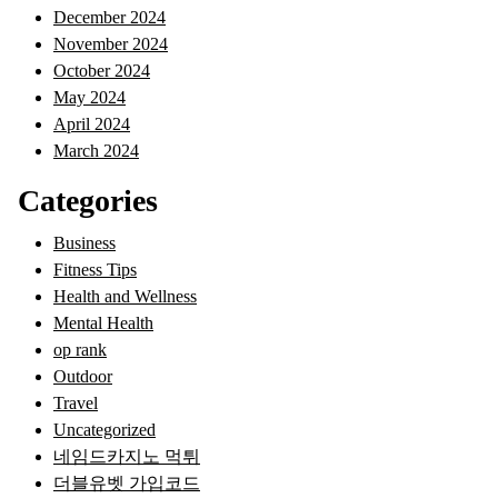
December 2024
November 2024
October 2024
May 2024
April 2024
March 2024
Categories
Business
Fitness Tips
Health and Wellness
Mental Health
op rank
Outdoor
Travel
Uncategorized
네임드카지노 먹튀
더블유벳 가입코드