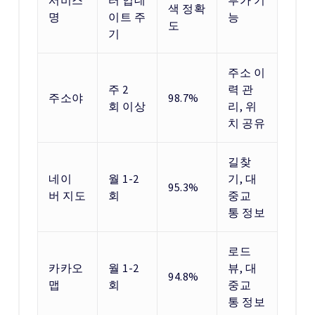
서비스
터 업데
부가 기
색 정확
명
이트 주
능
도
기
주소 이
주 2
력 관
주소야
98.7%
회 이상
리, 위
치 공유
길찾
네이
월 1-2
기, 대
95.3%
버 지도
회
중교
통 정보
로드
카카오
월 1-2
뷰, 대
94.8%
맵
회
중교
통 정보