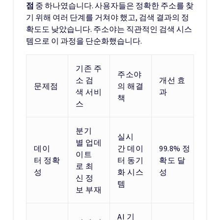
점
중 하나였습니다. 사용자들은 정확한 주소를 찾
기 위해 여러 단계를 거쳐야 했고, 검색 결과의 정
확도도 낮았습니다. 주소야는 직관적인 검색 시스
템으로 이 과정을 단순화했습니다.
기존 주
주소야
소 검
개선 효
문제점
의 해결
색 서비
과
책
스
분기
실시
별 업데
데이
간 데이
99.8% 정
이트
터 정확
터 동기
확도 달
로 최
성
화 시스
성
신 정
템
보 부재
AI 기