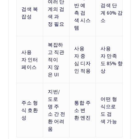
여러 단
반 예
검색 단
검색 복
계의 검
측 검
계 60% 감
잡성
색 과
색 시스
소
정 필요
템
복잡하
사용
사용
사용
고 직관
자 중
자 만족
자 인터
적이
심 디자
도 85% 향
페이스
지 않
인 적용
상
은 UI
지번/
도로
어떤 형
주소 형
통합 주
명 주
식으로
식 호환
소 변
소 간 전
도 검
성
환 엔진
환 어려
색 가능
움