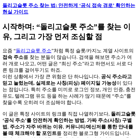
돌리고슬롯 주소 찾는 법: 안전하게 ‘공식 접속 경로’ 확인하는
현실 가이드
시작하며: “돌리고슬롯 주소”를 찾는 이
유, 그리고 가장 먼저 조심할 점
요즘 “
돌리고슬롯 주소
”처럼 특정 슬롯/카지노 계열 사이트의
접속 주소
를 찾는 분들이 많습니다. 검색을 해보면 주소가 여
러 개로 나오고, 어떤 글은 “최신 주소”라고 하면서도 서로 다
른 링크를 걸어두기도 하죠.
이런 상황에서 가장 큰 위험은 단 하나입니다.
공식 주소라고
믿고 눌렀는데, 실제로는 사칭(피싱) 페이지일 가능성
이 있다
는 점입니다. 특히 주소를 미끼로 로그인 정보, 개인 인증, 충전
유도, 텔레그램 유도 등을 하는 사례가 많기 때문에 “주소”를
찾을수록 오히려 더 조심해야 합니다.
이 글은 특정 사이트의 링크를 직접 나열하기보다,
돌리고슬롯
‘공식 주소’를 안전하게 확인하는 방법
,
가짜 주소(사칭) 구별
법
,
주소가 자주 바뀌는 이유
,
커뮤니티/메신저를 통한 안내를
볼 때 체크해야 할 포인트
를 정리한 블로그형 가이드입니다.