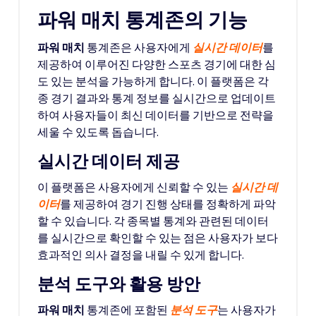
파워 매치 통계존의 기능
파워 매치
통계존은 사용자에게
실시간 데이터
를
제공하여 이루어진 다양한 스포츠 경기에 대한 심
도 있는 분석을 가능하게 합니다. 이 플랫폼은 각
종 경기 결과와 통계 정보를 실시간으로 업데이트
하여 사용자들이 최신 데이터를 기반으로 전략을
세울 수 있도록 돕습니다.
실시간 데이터 제공
이 플랫폼은 사용자에게 신뢰할 수 있는
실시간 데
이터
를 제공하여 경기 진행 상태를 정확하게 파악
할 수 있습니다. 각 종목별 통계와 관련된 데이터
를 실시간으로 확인할 수 있는 점은 사용자가 보다
효과적인 의사 결정을 내릴 수 있게 합니다.
분석 도구와 활용 방안
파워 매치
통계존에 포함된
분석 도구
는 사용자가