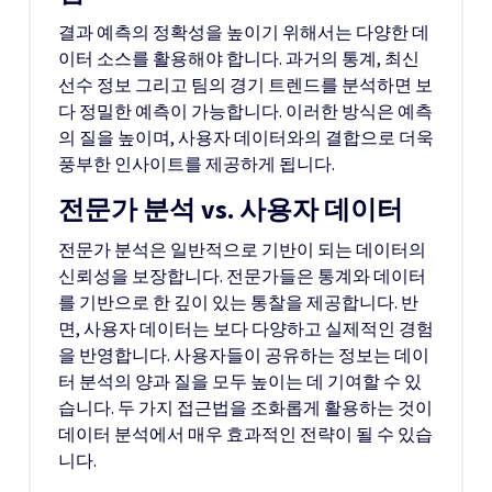
결과 예측의 정확성을 높이기 위해서는 다양한 데
이터 소스를 활용해야 합니다. 과거의 통계, 최신
선수 정보 그리고 팀의 경기 트렌드를 분석하면 보
다 정밀한 예측이 가능합니다. 이러한 방식은 예측
의 질을 높이며, 사용자 데이터와의 결합으로 더욱
풍부한 인사이트를 제공하게 됩니다.
전문가 분석 vs. 사용자 데이터
전문가 분석은 일반적으로 기반이 되는 데이터의
신뢰성을 보장합니다. 전문가들은 통계와 데이터
를 기반으로 한 깊이 있는 통찰을 제공합니다. 반
면, 사용자 데이터는 보다 다양하고 실제적인 경험
을 반영합니다. 사용자들이 공유하는 정보는 데이
터 분석의 양과 질을 모두 높이는 데 기여할 수 있
습니다. 두 가지 접근법을 조화롭게 활용하는 것이
데이터 분석에서 매우 효과적인 전략이 될 수 있습
니다.