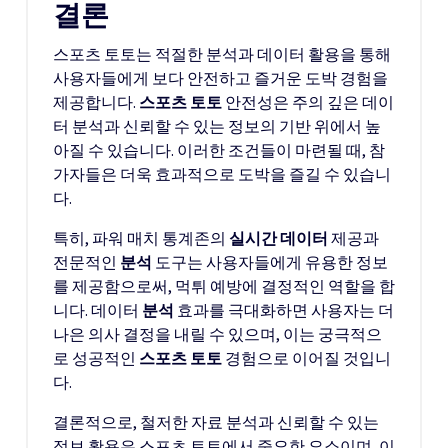
결론
스포츠 토토는 적절한 분석과 데이터 활용을 통해
사용자들에게 보다 안전하고 즐거운 도박 경험을
제공합니다.
스포츠 토토
안전성은 주의 깊은 데이
터 분석과 신뢰할 수 있는 정보의 기반 위에서 높
아질 수 있습니다. 이러한 조건들이 마련될 때, 참
가자들은 더욱 효과적으로 도박을 즐길 수 있습니
다.
특히, 파워 매치 통계존의
실시간 데이터
제공과
전문적인
분석
도구는 사용자들에게 유용한 정보
를 제공함으로써, 먹튀 예방에 결정적인 역할을 합
니다. 데이터
분석
효과를 극대화하면 사용자는 더
나은 의사 결정을 내릴 수 있으며, 이는 궁극적으
로 성공적인
스포츠 토토
경험으로 이어질 것입니
다.
결론적으로, 철저한 자료 분석과 신뢰할 수 있는
정보 활용은 스포츠 토토에서 중요한 요소이며, 이