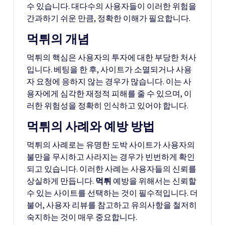
수 있습니다. 대다수의 사용자들이 이러한 위험을
간과하기 쉬운 만큼, 정확한 이해가 필요합니다.
먹튀의 개념
먹튀의 핵심은 사용자의 투자에 대한 부당한 처사
입니다. 베팅을 한 후, 사이트가 소멸되거나 사용
자 요청에 응하지 않는 경우가 많습니다. 이는 사
용자에게 심각한 재정적 피해를 줄 수 있으며, 이
러한 위험성을 정확히 인식하고 있어야 합니다.
먹튀의 사례와 예방 방법
먹튀의 사례로는 유명한 도박 사이트가 사용자의
불만을 무시하고 사라지는 경우가 빈번하게 확인
되고 있습니다. 이러한 사례는 사용자들의 신뢰를
상실하게 만듭니다.
먹튀
예방을 위해서는 신뢰할
수 있는 사이트를 선택하는 것이 필수적입니다. 더
불어, 사용자 리뷰를 참고하고 유의사항을 철저히
숙지하는 것이 매우 중요합니다.