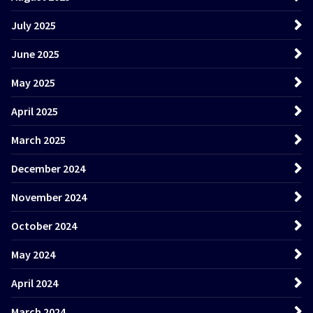
July 2025
June 2025
May 2025
April 2025
March 2025
December 2024
November 2024
October 2024
May 2024
April 2024
March 2024