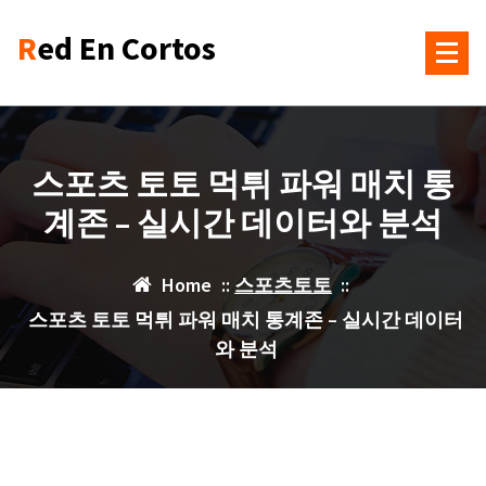
Skip
Red En Cortos
to
content
스포츠 토토 먹튀 파워 매치 통
계존 – 실시간 데이터와 분석
Home
::
스포츠토토
::
스포츠 토토 먹튀 파워 매치 통계존 – 실시간 데이터
와 분석