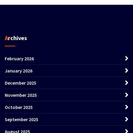
Archives
February 2026
January 2026
December 2025
November 2025
October 2025
September 2025
August 2025