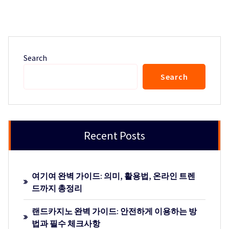
Search
Search
Recent Posts
여기여 완벽 가이드: 의미, 활용법, 온라인 트렌
드까지 총정리
랜드카지노 완벽 가이드: 안전하게 이용하는 방
법과 필수 체크사항