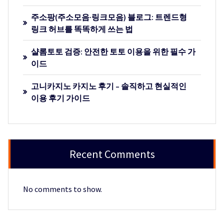
주소팡(주소모음·링크모음) 블로그: 트렌드형
링크 허브를 똑똑하게 쓰는 법
샬롬토토 검증: 안전한 토토 이용을 위한 필수 가
이드
고니카지노 카지노 후기 – 솔직하고 현실적인
이용 후기 가이드
Recent Comments
No comments to show.