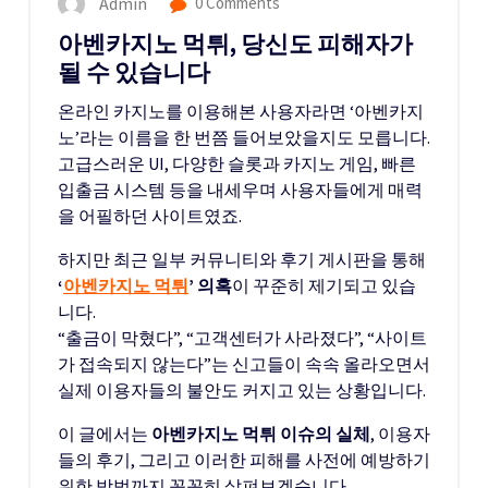
Admin
0 Comments
아벤카지노 먹튀, 당신도 피해자가
될 수 있습니다
온라인 카지노를 이용해본 사용자라면 ‘아벤카지
노’라는 이름을 한 번쯤 들어보았을지도 모릅니다.
고급스러운 UI, 다양한 슬롯과 카지노 게임, 빠른
입출금 시스템 등을 내세우며 사용자들에게 매력
을 어필하던 사이트였죠.
하지만 최근 일부 커뮤니티와 후기 게시판을 통해
‘
아벤카지노 먹튀
’ 의혹
이 꾸준히 제기되고 있습
니다.
“출금이 막혔다”, “고객센터가 사라졌다”, “사이트
가 접속되지 않는다”는 신고들이 속속 올라오면서
실제 이용자들의 불안도 커지고 있는 상황입니다.
이 글에서는
아벤카지노 먹튀 이슈의 실체
, 이용자
들의 후기, 그리고 이러한 피해를 사전에 예방하기
위한 방법까지 꼼꼼히 살펴보겠습니다.