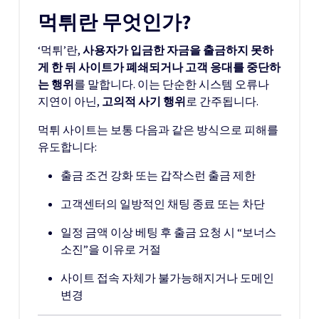
먹튀란 무엇인가?
‘먹튀’란,
사용자가 입금한 자금을 출금하지 못하
게 한 뒤 사이트가 폐쇄되거나 고객 응대를 중단하
는 행위
를 말합니다. 이는 단순한 시스템 오류나
지연이 아닌,
고의적 사기 행위
로 간주됩니다.
먹튀 사이트는 보통 다음과 같은 방식으로 피해를
유도합니다:
출금 조건 강화 또는 갑작스런 출금 제한
고객센터의 일방적인 채팅 종료 또는 차단
일정 금액 이상 베팅 후 출금 요청 시 “보너스
소진”을 이유로 거절
사이트 접속 자체가 불가능해지거나 도메인
변경