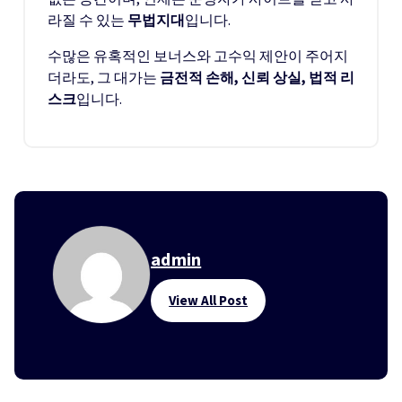
라질 수 있는
무법지대
입니다.
수많은 유혹적인 보너스와 고수익 제안이 주어지
더라도, 그 대가는
금전적 손해, 신뢰 상실, 법적 리
스크
입니다.
admin
View All Post