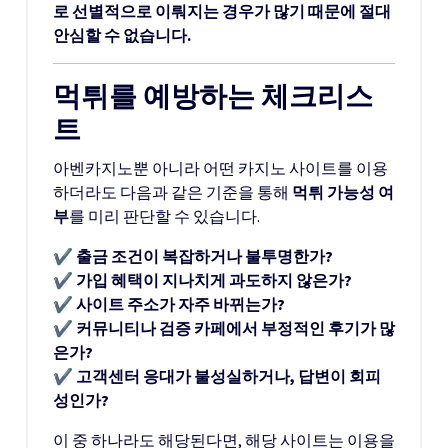
로 선별적으로 이뤄지는 경우가 많기 때문에 절대
안심할 수 없습니다.
먹튀를 예방하는 체크리스
트
아벤카지노뿐 아니라 어떤 카지노 사이트를 이용
하더라도 다음과 같은 기준을 통해
먹튀 가능성 여
부
를 미리 판단할 수 있습니다.
✔
출금 조건이 복잡하거나 불투명한가?
✔
가입 혜택이 지나치게 과도하지 않은가?
✔
사이트 주소가 자주 바뀌는가?
✔
커뮤니티나 검증 카페에서 부정적인 후기가 많
은가?
✔
고객센터 응대가 불성실하거나, 답변이 회피
성인가?
이 중 하나라도 해당된다면, 해당 사이트는 이용을