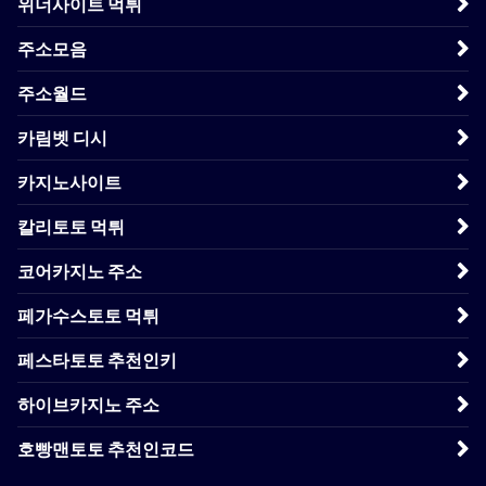
위너사이트 먹튀
주소모음
주소월드
카림벳 디시
카지노사이트
칼리토토 먹튀
코어카지노 주소
페가수스토토 먹튀
페스타토토 추천인키
하이브카지노 주소
호빵맨토토 추천인코드