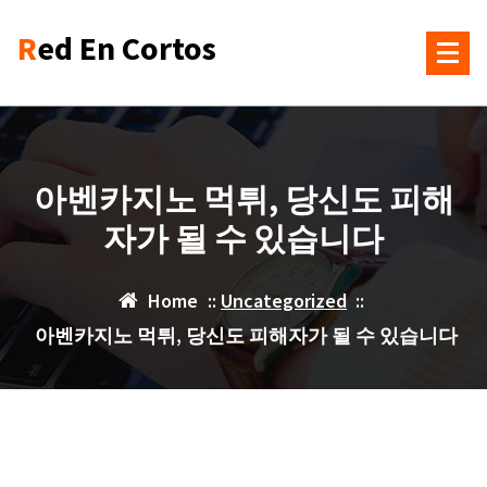
Skip
Red En Cortos
to
content
아벤카지노 먹튀, 당신도 피해
자가 될 수 있습니다
Home
::
Uncategorized
::
아벤카지노 먹튀, 당신도 피해자가 될 수 있습니다