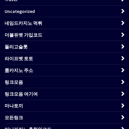
Uncategorized
네임드카지노 먹튀
더블유벳 가입코드
돌리고슬롯
라이프벳 토토
룸카지노 주소
링크모음
링크모음 여기여
마나토끼
모든링크