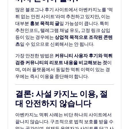
많은 블로그나 후기 사이트에서 아벤카지노를 ‘먹
튀 없는 안전 사이트’라며 추천하고 있지만, 이는
대부분
홍보 목적의 글
일 가능성이 큽니다. 특히
추천인코드, 텔레그램 채널 유도, 고정 링크 삽입
등이 있는 경우에는
상업적 목적으로 조작된 콘텐
츠
일 수 있으므로 신뢰해서는 안 됩니다.
가장 안전한 방법은
커뮤니티 사용자 후기와 먹튀
검증 커뮤니티의 리포트 내용을 비교해보는 것
이
며, 여러 플랫폼에서 동일한 먹튀 이력이 있는 경
우에는 즉시 이용을 중단해야 합니다.
결론: 사설 카지노 이용, 절
대 안전하지 않습니다
아벤카지노 먹튀 사례는 비단 하나의 사이트에서
끝나지 않습니다. 구조적으로 법적 보호를 받을 수
없는 공간이며, 언제든 운영자가 사이트를 닫고 사