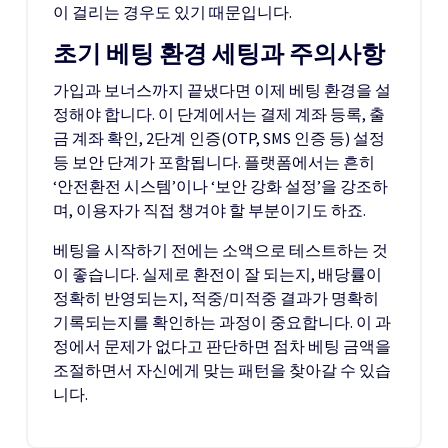
이 걸리는 경우도 있기 때문입니다.
초기 베팅 환경 세팅과 주의사항
가입과 보너스까지 끝냈다면 이제 베팅 환경을 설
정해야 합니다. 이 단계에서는 결제 계좌 등록, 출
금 계좌 확인, 2단계 인증(OTP, SMS 인증 등) 설정
등 보안 단계가 포함됩니다. 플랫폼에서는 흔히
‘안전환전 시스템’이나 ‘보안 강화 설정’을 강조하
며, 이용자가 직접 챙겨야 할 부분이기도 하죠.
베팅을 시작하기 전에는 소액으로 테스트하는 것
이 좋습니다. 실제로 환전이 잘 되는지, 배당률이
정확히 반영되는지, 적중/미적중 결과가 명확히
기록되는지를 확인하는 과정이 중요합니다. 이 과
정에서 문제가 없다고 판단하면 점차 베팅 금액을
조절하면서 자신에게 맞는 패턴을 찾아갈 수 있습
니다.