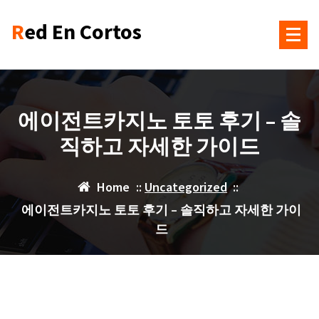
Skip
Red En Cortos
to
content
에이전트카지노 토토 후기 – 솔
직하고 자세한 가이드
Home
::
Uncategorized
::
에이전트카지노 토토 후기 – 솔직하고 자세한 가이
드