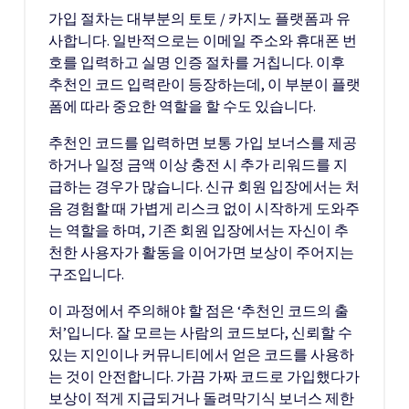
가입 절차는 대부분의 토토 / 카지노 플랫폼과 유
사합니다. 일반적으로는 이메일 주소와 휴대폰 번
호를 입력하고 실명 인증 절차를 거칩니다. 이후
추천인 코드 입력란이 등장하는데, 이 부분이 플랫
폼에 따라 중요한 역할을 할 수도 있습니다.
추천인 코드를 입력하면 보통 가입 보너스를 제공
하거나 일정 금액 이상 충전 시 추가 리워드를 지
급하는 경우가 많습니다. 신규 회원 입장에서는 처
음 경험할 때 가볍게 리스크 없이 시작하게 도와주
는 역할을 하며, 기존 회원 입장에서는 자신이 추
천한 사용자가 활동을 이어가면 보상이 주어지는
구조입니다.
이 과정에서 주의해야 할 점은 ‘추천인 코드의 출
처’입니다. 잘 모르는 사람의 코드보다, 신뢰할 수
있는 지인이나 커뮤니티에서 얻은 코드를 사용하
는 것이 안전합니다. 가끔 가짜 코드로 가입했다가
보상이 적게 지급되거나 돌려막기식 보너스 제한