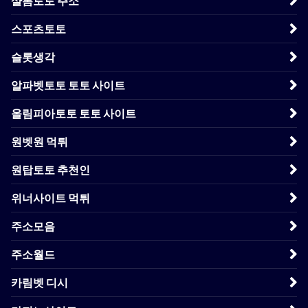
샬롬토토 주소
스포츠토토
슬롯생각
알파벳토토 토토 사이트
올림피아토토 토토 사이트
원벳원 먹튀
원탑토토 추천인
위너사이트 먹튀
주소모음
주소월드
카림벳 디시