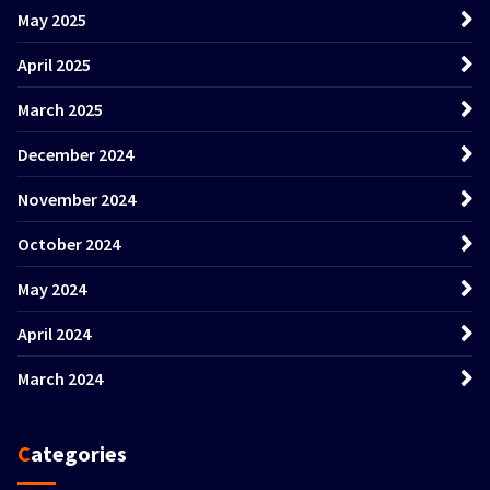
May 2025
April 2025
March 2025
December 2024
November 2024
October 2024
May 2024
April 2024
March 2024
Categories