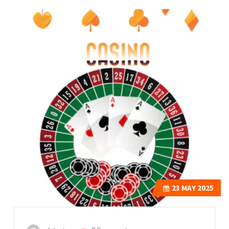
23
MAY 2025