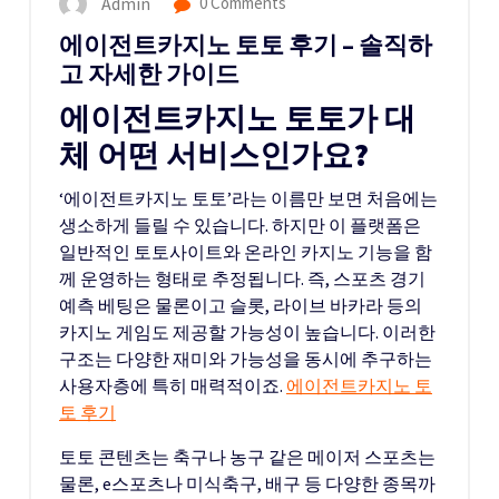
Admin
0 Comments
에이전트카지노 토토 후기 – 솔직하
고 자세한 가이드
에이전트카지노 토토가 대
체 어떤 서비스인가요?
‘에이전트카지노 토토’라는 이름만 보면 처음에는
생소하게 들릴 수 있습니다. 하지만 이 플랫폼은
일반적인 토토사이트와 온라인 카지노 기능을 함
께 운영하는 형태로 추정됩니다. 즉, 스포츠 경기
예측 베팅은 물론이고 슬롯, 라이브 바카라 등의
카지노 게임도 제공할 가능성이 높습니다. 이러한
구조는 다양한 재미와 가능성을 동시에 추구하는
사용자층에 특히 매력적이죠.
에이전트카지노 토
토 후기
토토 콘텐츠는 축구나 농구 같은 메이저 스포츠는
물론, e스포츠나 미식축구, 배구 등 다양한 종목까