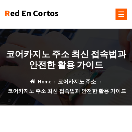
Skip
Red En Cortos
to
content
코어카지노 주소 최신 접속법과
안전한 활용 가이드
Home
::
코어카지노 주소
::
코어카지노 주소 최신 접속법과 안전한 활용 가이드