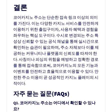
결론
코어카지노 주소는 단순한 접속 링크 이상의 의미
를 가진다. 이는 다양한 카지노 서비스를 안전하게
이용하기 위한 출입구이자, 사용자 혜택과 경험을
좌우하는 핵심 도구이다. 수시로 변경되는 주소 특
성상 신뢰할 수 있는 공식 채널을 통해 실시간으로
확인하는 습관이 필요하며, 주소 자체보다 이를 제
공하는 커뮤니티나 플랫폼의 신뢰도를 따져야 한
다. 사칭이나 피싱의 위험을 예방하고 정확한 경로
를 통해 접속함으로써, 코어카지노의 모든 기능과
이벤트를 안전하고 효율적으로 이용할 수 있다. 안
전한 주소 이용이 곧 성공적인 카지노 플레이의 시
작이다.
자주 묻는 질문(FAQs)
Q1. 코어카지노 주소는 어디에서 확인할 수 있나
요?