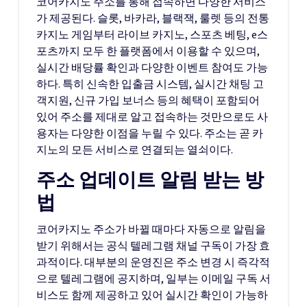
코어카지노 주소를 통해 접속하면 다양한 서비스
가 제공된다. 슬롯, 바카라, 블랙잭, 룰렛 등의 전통
카지노 게임부터 라이브 카지노, 스포츠 베팅, e스
포츠까지 모두 한 플랫폼에서 이용할 수 있으며,
실시간 배당률 확인과 다양한 이벤트 참여도 가능
하다. 특히 신속한 입출금 시스템, 실시간 채팅 고
객지원, 신규 가입 보너스 등의 혜택이 포함되어
있어 주소를 제대로 알고 접속하는 것만으로도 사
용자는 다양한 이점을 누릴 수 있다. 주소는 곧 카
지노의 모든 서비스로 연결되는 열쇠이다.
주소 업데이트 알림 받는 방
법
코어카지노 주소가 바뀔 때마다 자동으로 알림을
받기 위해서는 공식 텔레그램 채널 구독이 가장 효
과적이다. 대부분의 운영진은 주소 변경 시 즉각적
으로 텔레그램에 공지하며, 일부는 이메일 구독 서
비스도 함께 제공하고 있어 실시간 확인이 가능하