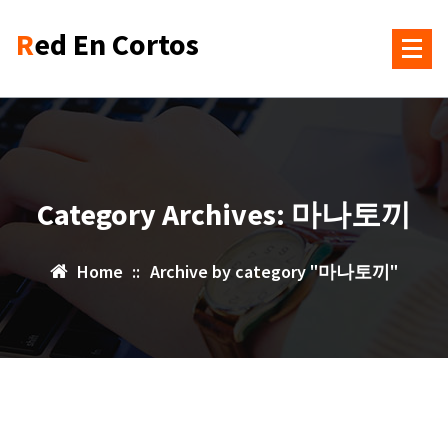
Skip
Red En Cortos
to
content
Category Archives: 마나토끼
Home
::
Archive by category "마나토끼"