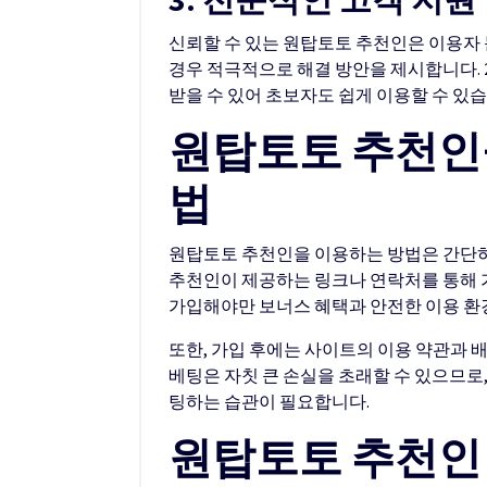
신뢰할 수 있는 원탑토토 추천인은 이용자
경우 적극적으로 해결 방안을 제시합니다.
받을 수 있어 초보자도 쉽게 이용할 수 있습
원탑토토 추천인을
법
원탑토토 추천인을 이용하는 방법은 간단하지
추천인이 제공하는 링크나 연락처를 통해 가
가입해야만 보너스 혜택과 안전한 이용 환
또한, 가입 후에는 사이트의 이용 약관과 
베팅은 자칫 큰 손실을 초래할 수 있으므로
팅하는 습관이 필요합니다.
원탑토토 추천인