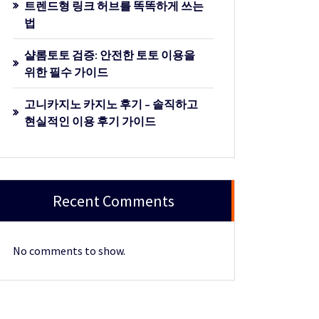
트렌드형 링크 허브를 똑똑하게 쓰는
법
샬롬토토 검증: 안전한 토토 이용을
위한 필수 가이드
고니카지노 카지노 후기 – 솔직하고
현실적인 이용 후기 가이드
Recent Comments
No comments to show.