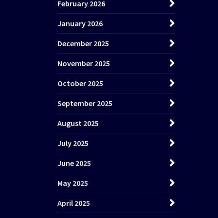
February 2026
January 2026
December 2025
November 2025
October 2025
September 2025
August 2025
July 2025
June 2025
May 2025
April 2025