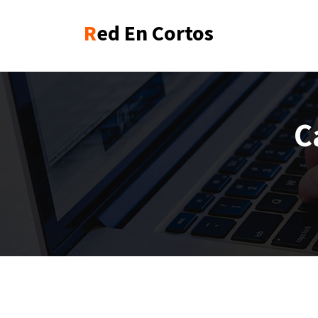
Skip
to
Red En Cortos
content
C