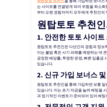
원탑토토 추천인
을 통해 가입하면 보너스 
는 사이트를 연결받게 되어 위험을 최소화할
부터 오랜 경험자까지 모두에게 추천인의 
원탑토토 추천인
1. 안전한 토토 사이트
원탑토토 추천인은 다년간의 경험과 정보
이는 불법 혹은 사기 피해를 예방하는 데 
공정한 배당률, 투명한 운영, 빠른 입출금
있습니다.
2. 신규 가입 보너스 
원탑토토 추천인을 통해 가입하면 보통 일반
있습니다. 이는 초기 자금을 늘려 베팅을 
과 정기적인 이벤트가 준비되어 있어 베팅의
3. 전문적인 고객 지원