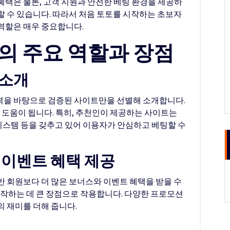
혜택은 물론, 고객 지원과 안전한 베팅 환경을 제공하
 수 있습니다. 따라서 처음 토토를 시작하는 초보자
역할은 매우 중요합니다.
의 주요 역할과 장점
 소개
력을 바탕으로 검증된 사이트만을 선별해 소개합니다.
큰 도움이 됩니다. 특히, 추천인이 제공하는 사이트는
 시스템 등을 갖추고 있어 이용자가 안심하고 베팅할 수
및 이벤트 혜택 제공
 회원보다 더 많은 보너스와 이벤트 혜택을 받을 수
시작하는 데 큰 장점으로 작용합니다. 다양한 프로모션
 재미를 더해 줍니다.