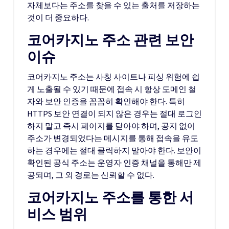
자체보다는 주소를 찾을 수 있는 출처를 저장하는
것이 더 중요하다.
코어카지노 주소 관련 보안
이슈
코어카지노 주소는 사칭 사이트나 피싱 위험에 쉽
게 노출될 수 있기 때문에 접속 시 항상 도메인 철
자와 보안 인증을 꼼꼼히 확인해야 한다. 특히
HTTPS 보안 연결이 되지 않은 경우는 절대 로그인
하지 말고 즉시 페이지를 닫아야 하며, 공지 없이
주소가 변경되었다는 메시지를 통해 접속을 유도
하는 경우에는 절대 클릭하지 말아야 한다. 보안이
확인된 공식 주소는 운영자 인증 채널을 통해만 제
공되며, 그 외 경로는 신뢰할 수 없다.
코어카지노 주소를 통한 서
비스 범위