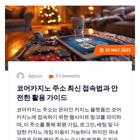
23
MAY 2025
Admin
0 Comments
코어카지노 주소 최신 접속법과 안
전한 활용 가이드
코어카지노 주소는 온라인 카지노 플랫폼인 코어
카지노에 접속하기 위한 웹사이트 링크를 의미하
며, 이 주소를 통해 회원 가입, 로그인, 베팅 및 다
양한 카지노 게임 이용이 가능하다. 하지만 국내
규제로 인해 해당 주소는 수시로 변경될 수 있으