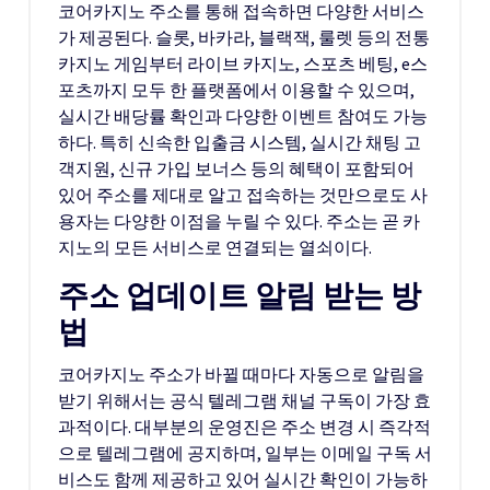
코어카지노 주소를 통해 접속하면 다양한 서비스
가 제공된다. 슬롯, 바카라, 블랙잭, 룰렛 등의 전통
카지노 게임부터 라이브 카지노, 스포츠 베팅, e스
포츠까지 모두 한 플랫폼에서 이용할 수 있으며,
실시간 배당률 확인과 다양한 이벤트 참여도 가능
하다. 특히 신속한 입출금 시스템, 실시간 채팅 고
객지원, 신규 가입 보너스 등의 혜택이 포함되어
있어 주소를 제대로 알고 접속하는 것만으로도 사
용자는 다양한 이점을 누릴 수 있다. 주소는 곧 카
지노의 모든 서비스로 연결되는 열쇠이다.
주소 업데이트 알림 받는 방
법
코어카지노 주소가 바뀔 때마다 자동으로 알림을
받기 위해서는 공식 텔레그램 채널 구독이 가장 효
과적이다. 대부분의 운영진은 주소 변경 시 즉각적
으로 텔레그램에 공지하며, 일부는 이메일 구독 서
비스도 함께 제공하고 있어 실시간 확인이 가능하