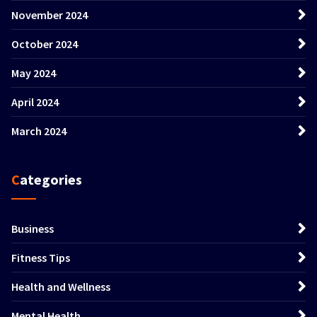
November 2024
October 2024
May 2024
April 2024
March 2024
Categories
Business
Fitness Tips
Health and Wellness
Mental Health